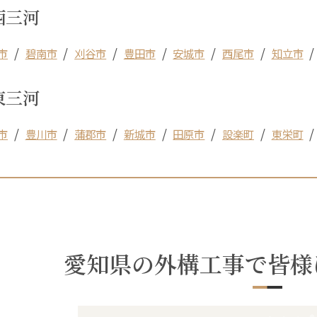
西三河
市
碧南市
刈谷市
豊田市
安城市
西尾市
知立市
東三河
市
豊川市
蒲郡市
新城市
田原市
設楽町
東栄町
愛知県の外構工事で皆様