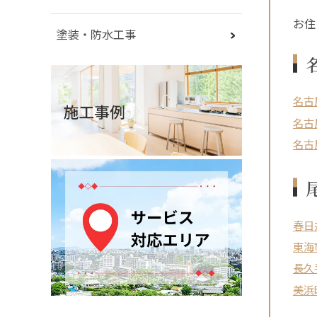
お住
塗装・防水工事
名古
名古
名古
春日
東海
長久
美浜