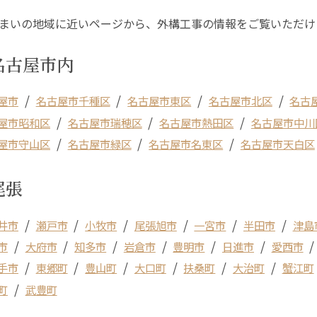
まいの地域に近いページから、外構工事の情報をご覧いただけ
名古屋市内
屋市
名古屋市千種区
名古屋市東区
名古屋市北区
名古
屋市昭和区
名古屋市瑞穂区
名古屋市熱田区
名古屋市中川
屋市守山区
名古屋市緑区
名古屋市名東区
名古屋市天白区
尾張
井市
瀬戸市
小牧市
尾張旭市
一宮市
半田市
津島
市
大府市
知多市
岩倉市
豊明市
日進市
愛西市
手市
東郷町
豊山町
大口町
扶桑町
大治町
蟹江町
町
武豊町