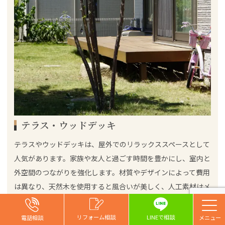
テラス・ウッドデッキ
テラスやウッドデッキは、屋外でのリラックススペースとして
人気があります。家族や友人と過ごす時間を豊かにし、室内と
外空間のつながりを強化します。材質やデザインによって費用
は異なり、天然木を使用すると風合いが美しく、人工素材はメ
ンテナンスが容易です。設置場所や広さにより費用は変動し、
一般的な
特に地形による工事の難易度が影響することも。
お問い合わせ
お問い合わせ
お問い合わせ
リフォーム相談
リフォーム相談
リフォーム相談
リフォーム相談
LINEで相談
電話相談
電話相談
電話相談
電話相談