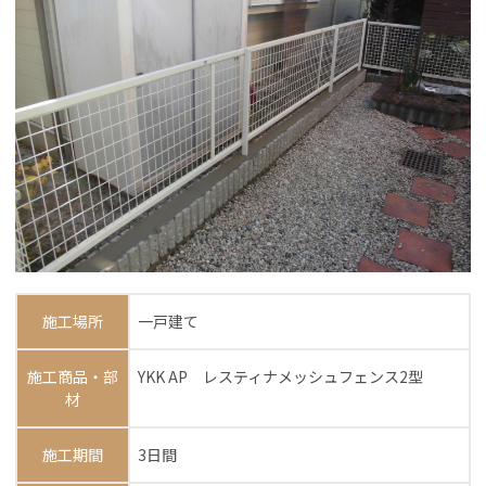
施工場所
一戸建て
施工商品・部
YKK AP レスティナメッシュフェンス2型
材
施工期間
3日間