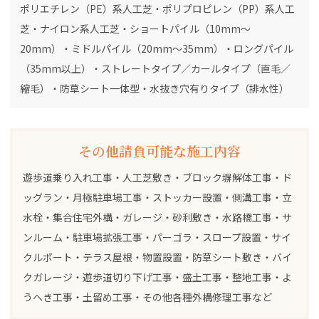
ポリエチレン（PE）系人工芝・ポリプロピレン（PP）系人工
芝・ナイロン系人工芝・ショートパイル（10mm～
20mm）・ミドルパイル（20mm～35mm）・ロングパイル
（35mm以上）・ストレートタイプ／カールタイプ（直毛／
縮毛）・防草シート一体型・水抜き穴有りタイプ（排水性）
その他請負可能な施工内容
遊歩道乗り入れ工事・人工芝敷き・ブロック塀解体工事・ド
ッグラン・月極駐車場工事・ストッカー設置・側溝工事・立
水栓・集合住宅外構・ガレージ・砂利敷き・水路橋工事・サ
ンルーム・駐車場拡張工事・パーゴラ・スロープ設置・サイ
クルポート・テラス屋根・物置設置・防草シート敷き・バイ
クガレージ・遊歩道切り下げ工事・盛土工事・整地工事・よ
うへき工事・土留め工事・その他各種外構修理工事など