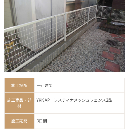
施工場所
一戸建て
施工商品・部
YKK AP レスティナメッシュフェンス2型
材
施工期間
3日間