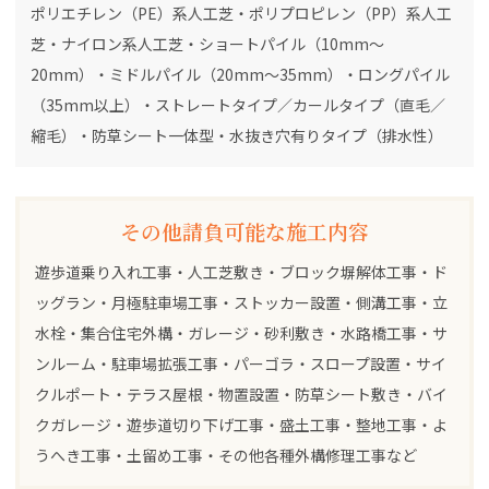
ポリエチレン（PE）系人工芝・ポリプロピレン（PP）系人工
芝・ナイロン系人工芝・ショートパイル（10mm～
20mm）・ミドルパイル（20mm～35mm）・ロングパイル
（35mm以上）・ストレートタイプ／カールタイプ（直毛／
縮毛）・防草シート一体型・水抜き穴有りタイプ（排水性）
その他請負可能な施工内容
遊歩道乗り入れ工事・人工芝敷き・ブロック塀解体工事・ド
ッグラン・月極駐車場工事・ストッカー設置・側溝工事・立
水栓・集合住宅外構・ガレージ・砂利敷き・水路橋工事・サ
ンルーム・駐車場拡張工事・パーゴラ・スロープ設置・サイ
クルポート・テラス屋根・物置設置・防草シート敷き・バイ
クガレージ・遊歩道切り下げ工事・盛土工事・整地工事・よ
うへき工事・土留め工事・その他各種外構修理工事など