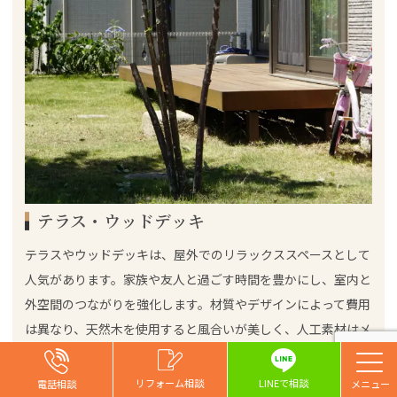
テラス・ウッドデッキ
テラスやウッドデッキは、屋外でのリラックススペースとして
人気があります。家族や友人と過ごす時間を豊かにし、室内と
外空間のつながりを強化します。材質やデザインによって費用
は異なり、天然木を使用すると風合いが美しく、人工素材はメ
ンテナンスが容易です。設置場所や広さにより費用は変動し、
一般的な
特に地形による工事の難易度が影響することも。
お問い合わせ
お問い合わせ
お問い合わせ
リフォーム相談
リフォーム相談
リフォーム相談
リフォーム相談
LINEで相談
電話相談
電話相談
電話相談
電話相談