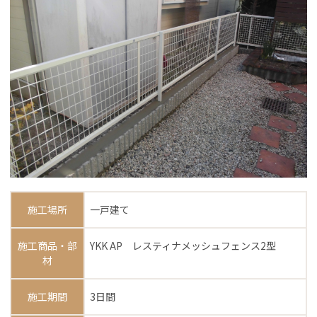
施工場所
一戸建て
施工商品・部
YKK AP レスティナメッシュフェンス2型
材
施工期間
3日間