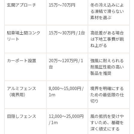
玄関アプローチ
15万〜70万円
冬の冷え込みによ
る凍結で滑らない
素材を選ぶ
駐車場土間コンク
15万〜30万円 / 1台
高低差がある場合
リート
は下地工事費が跳
ね上がる
カーポート設置
20万〜120万円 / 1
強風に耐えられる
台
耐風圧性能の高い
製品を推奨
アルミフェンス
8,000〜15,000円 /
境界を明確にする
（境界用）
1m
ための最低限の仕
切り
目隠しフェンス
12,000〜25,000円
風の抵抗を受けや
/ 1m
すいため、基礎を
深く頑丈にする