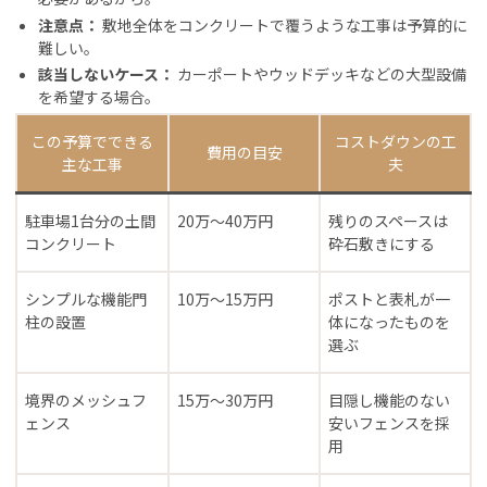
注意点：
敷地全体をコンクリートで覆うような工事は予算的に
難しい。
該当しないケース：
カーポートやウッドデッキなどの大型設備
を希望する場合。
この予算でできる
コストダウンの工
費用の目安
主な工事
夫
駐車場1台分の土間
20万〜40万円
残りのスペースは
コンクリート
砕石敷きにする
シンプルな機能門
10万〜15万円
ポストと表札が一
柱の設置
体になったものを
選ぶ
境界のメッシュフ
15万〜30万円
目隠し機能のない
ェンス
安いフェンスを採
用