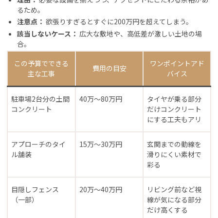
るため。
注意点：
欲張りすぎるとすぐに200万円を超えてしまう。
該当しないケース：
広大な敷地や、高低差が激しい土地の場
合。
この予算でできる
ワンポイントアド
費用の目安
主な工事
バイス
駐車場2台分の土間
40万〜80万円
タイヤが乗る部分
コンクリート
だけコンクリート
にする工夫もアリ
アプローチのタイ
15万〜30万円
玄関までの動線を
ル舗装
滑りにくい素材で
彩る
目隠しフェンス
20万〜40万円
リビング前など視
（一部）
線が気になる部分
だけ高くする