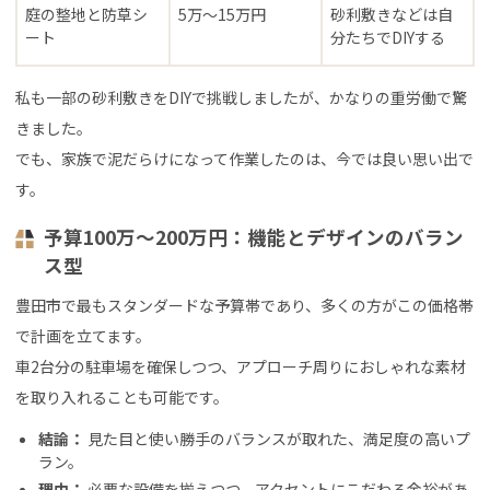
庭の整地と防草シ
5万〜15万円
砂利敷きなどは自
ート
分たちでDIYする
私も一部の砂利敷きをDIYで挑戦しましたが、かなりの重労働で驚
きました。
でも、家族で泥だらけになって作業したのは、今では良い思い出で
す。
予算100万〜200万円：機能とデザインのバラン
ス型
豊田市で最もスタンダードな予算帯であり、多くの方がこの価格帯
で計画を立てます。
車2台分の駐車場を確保しつつ、アプローチ周りにおしゃれな素材
を取り入れることも可能です。
結論：
見た目と使い勝手のバランスが取れた、満足度の高いプ
ラン。
理由：
必要な設備を揃えつつ、アクセントにこだわる余裕があ