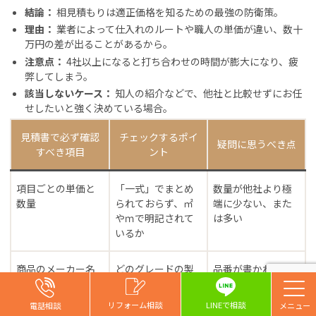
結論：
相見積もりは適正価格を知るための最強の防衛策。
理由：
業者によって仕入れのルートや職人の単価が違い、数十
万円の差が出ることがあるから。
注意点：
4社以上になると打ち合わせの時間が膨大になり、疲
弊してしまう。
該当しないケース：
知人の紹介などで、他社と比較せずにお任
せしたいと強く決めている場合。
見積書で必ず確認
チェックするポイ
疑問に思うべき点
すべき項目
ント
項目ごとの単価と
「一式」でまとめ
数量が他社より極
数量
られておらず、㎡
端に少ない、また
やｍで明記されて
は多い
いるか
商品のメーカー名
どのグレードの製
品番が書かれてお
と品番
品が使われている
らず、勝手に安い
かネットで検索で
製品を使われる恐
リフォーム相談
LINEで相談
電話相談
きるか
れ