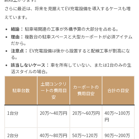
さらに最近は、将来を見据えてEV充電設備を導入するケースも増
えています。
結論：
駐車場関連の工事が外構予算の大部分を占める。
理由：
複数台の駐車スペースと大型カーポートが必須アイテム
だから。
注意点：
EV充電設備は後から設置すると配線工事が割高にな
る。
該当しないケース：
車を所有していない、または1台のみの生
活スタイルの場合。
土間コンクリ
カーポートの
駐車台数
ートの費用目
合計の目安
費用目安
安
1台分
20万〜40万円
20万〜60万円
40万〜100万
円
2台分
40万〜80万円
50万〜120万
90万〜200万