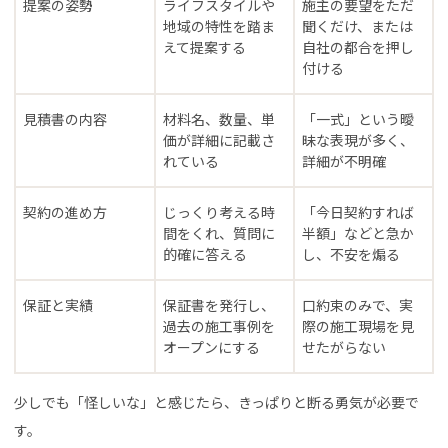
提案の姿勢
ライフスタイルや
施主の要望をただ
地域の特性を踏ま
聞くだけ、または
えて提案する
自社の都合を押し
付ける
見積書の内容
材料名、数量、単
「一式」という曖
価が詳細に記載さ
昧な表現が多く、
れている
詳細が不明確
契約の進め方
じっくり考える時
「今日契約すれば
間をくれ、質問に
半額」などと急か
的確に答える
し、不安を煽る
保証と実績
保証書を発行し、
口約束のみで、実
過去の施工事例を
際の施工現場を見
オープンにする
せたがらない
少しでも「怪しいな」と感じたら、きっぱりと断る勇気が必要で
す。