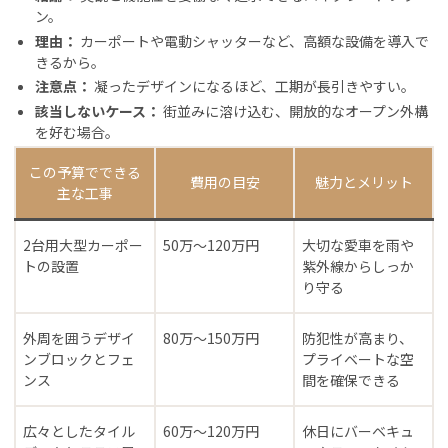
ン。
理由：
カーポートや電動シャッターなど、高額な設備を導入で
きるから。
注意点：
凝ったデザインになるほど、工期が長引きやすい。
該当しないケース：
街並みに溶け込む、開放的なオープン外構
を好む場合。
この予算でできる
費用の目安
魅力とメリット
主な工事
2台用大型カーポー
50万〜120万円
大切な愛車を雨や
トの設置
紫外線からしっか
り守る
外周を囲うデザイ
80万〜150万円
防犯性が高まり、
ンブロックとフェ
プライベートな空
ンス
間を確保できる
広々としたタイル
60万〜120万円
休日にバーベキュ