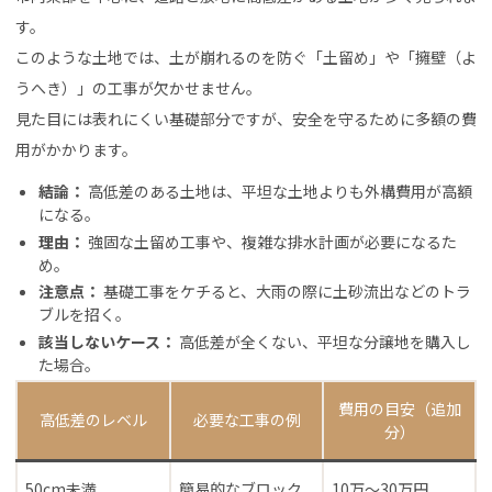
す。
このような土地では、土が崩れるのを防ぐ「土留め」や「擁壁（よ
うへき）」の工事が欠かせません。
見た目には表れにくい基礎部分ですが、安全を守るために多額の費
用がかかります。
結論：
高低差のある土地は、平坦な土地よりも外構費用が高額
になる。
理由：
強固な土留め工事や、複雑な排水計画が必要になるた
め。
注意点：
基礎工事をケチると、大雨の際に土砂流出などのトラ
ブルを招く。
該当しないケース：
高低差が全くない、平坦な分譲地を購入し
た場合。
費用の目安（追加
高低差のレベル
必要な工事の例
分）
50cm未満
簡易的なブロック
10万〜30万円