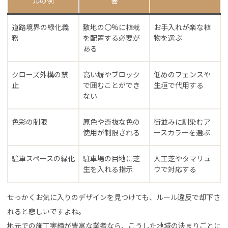
ルの例
響
道路境界の緑化義
敷地の〇%に植栽
お手入れが楽な植
務
を配置する必要が
物を選ぶ
ある
クローズ外構の禁
高い塀やブロック
低めのフェンスや
止
で囲むことができ
生垣で代用する
ない
色彩の制限
原色や奇抜な色の
街並みに馴染むア
使用が制限される
ースカラーを選ぶ
駐車スペースの緑化
駐車場の目地に芝
人工芝やタマリュ
生を入れる指示
ウで対応する
せっかくお気に入りのデザインを見つけても、ルール違反で却下さ
れると悲しいですよね。
地元での施工実績が豊富な業者なら、こうした地域の決まりごとに