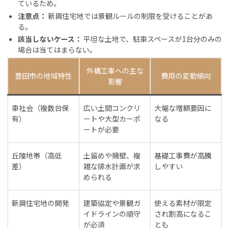
ているため。
注意点：
新興住宅地では景観ルールの制限を受けることがあ
る。
該当しないケース：
平坦な土地で、駐車スペースが1台分のみの
場合は当てはまらない。
外構工事への主な
豊田市の地域特性
費用の変動傾向
影響
車社会（複数台保
広い土間コンクリ
大幅な増額要因に
有）
ートや大型カーポ
なる
ートが必要
丘陵地帯（高低
土留めや擁壁、複
基礎工事費が高騰
差）
雑な排水計画が求
しやすい
められる
新興住宅地の開発
建築協定や景観ガ
使える素材が限定
イドラインの順守
され割高になるこ
が必須
とも