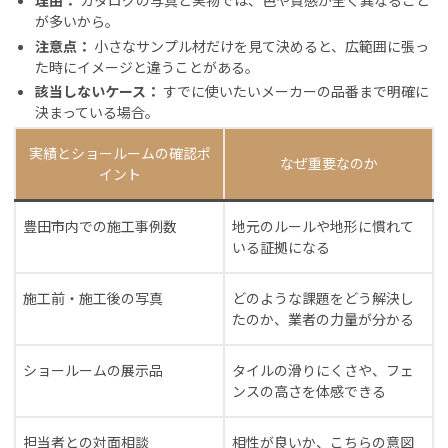
理由：
カタログの写真と実物では、色や質感が全く異なること
が多いから。
注意点：
小さなサンプル材だけを見て決めると、広範囲に張っ
た時にイメージと違うことがある。
該当しないケース：
すでに使いたいメーカーの品番まで明確に
決まっている場合。
実績とショールームの確認ポ
なぜ重要なのか
イント
豊田市内での施工事例数
地元のルールや地形に慣れて
いる証拠になる
施工前・施工後の写真
どのような課題をどう解決し
たのか、業者の力量が分かる
ショールームの展示品
タイルの滑りにくさや、フェ
ンスの高さを体感できる
担当者との対面相談
相性が良いか、こちらの意図