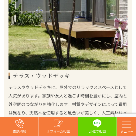
テラス・ウッドデッキ
テラスやウッドデッキは、屋外でのリラックススペースとして
人気があります。家族や友人と過ごす時間を豊かにし、室内と
外空間のつながりを強化します。材質やデザインによって費用
は異なり、天然木を使用すると風合いが美しく、人工素材はメ
ンテナンスが容易です。設置場所や広さにより費用は変動し、
一般的な
特に地形による工事の難易度が影響することも。
お問い合わせ
お問い合わせ
お問い合わせ
リフォーム相談
リフォーム相談
リフォーム相談
リフォーム相談
LINEで相談
電話相談
電話相談
電話相談
電話相談