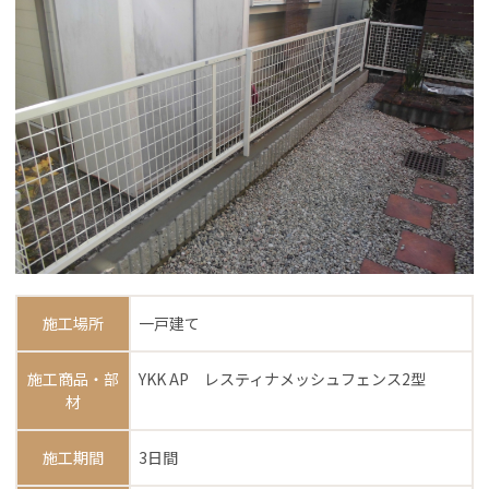
施工場所
一戸建て
施工商品・部
YKK AP レスティナメッシュフェンス2型
材
施工期間
3日間