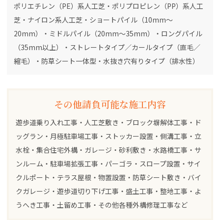
ポリエチレン（PE）系人工芝・ポリプロピレン（PP）系人工
芝・ナイロン系人工芝・ショートパイル（10mm～
20mm）・ミドルパイル（20mm～35mm）・ロングパイル
（35mm以上）・ストレートタイプ／カールタイプ（直毛／
縮毛）・防草シート一体型・水抜き穴有りタイプ（排水性）
その他請負可能な施工内容
遊歩道乗り入れ工事・人工芝敷き・ブロック塀解体工事・ド
ッグラン・月極駐車場工事・ストッカー設置・側溝工事・立
水栓・集合住宅外構・ガレージ・砂利敷き・水路橋工事・サ
ンルーム・駐車場拡張工事・パーゴラ・スロープ設置・サイ
クルポート・テラス屋根・物置設置・防草シート敷き・バイ
クガレージ・遊歩道切り下げ工事・盛土工事・整地工事・よ
うへき工事・土留め工事・その他各種外構修理工事など