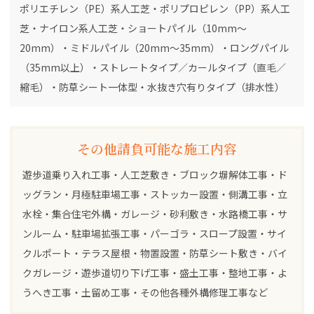
ポリエチレン（PE）系人工芝・ポリプロピレン（PP）系人工
芝・ナイロン系人工芝・ショートパイル（10mm～
20mm）・ミドルパイル（20mm～35mm）・ロングパイル
（35mm以上）・ストレートタイプ／カールタイプ（直毛／
縮毛）・防草シート一体型・水抜き穴有りタイプ（排水性）
その他請負可能な施工内容
遊歩道乗り入れ工事・人工芝敷き・ブロック塀解体工事・ド
ッグラン・月極駐車場工事・ストッカー設置・側溝工事・立
水栓・集合住宅外構・ガレージ・砂利敷き・水路橋工事・サ
ンルーム・駐車場拡張工事・パーゴラ・スロープ設置・サイ
クルポート・テラス屋根・物置設置・防草シート敷き・バイ
クガレージ・遊歩道切り下げ工事・盛土工事・整地工事・よ
うへき工事・土留め工事・その他各種外構修理工事など