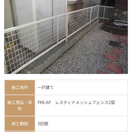
施工場所
一戸建て
施工商品・部
YKK AP レスティナメッシュフェンス2型
材
施工期間
3日間