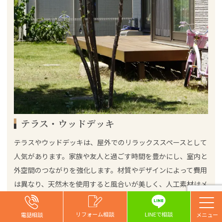
テラス・ウッドデッキ
テラスやウッドデッキは、屋外でのリラックススペースとして
人気があります。家族や友人と過ごす時間を豊かにし、室内と
外空間のつながりを強化します。材質やデザインによって費用
は異なり、天然木を使用すると風合いが美しく、人工素材はメ
ンテナンスが容易です。設置場所や広さにより費用は変動し、
一般的な
特に地形による工事の難易度が影響することも。
お問い合わせ
お問い合わせ
お問い合わせ
リフォーム相談
リフォーム相談
リフォーム相談
リフォーム相談
LINEで相談
電話相談
電話相談
電話相談
電話相談