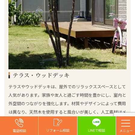
テラス・ウッドデッキ
テラスやウッドデッキは、屋外でのリラックススペースとして
人気があります。家族や友人と過ごす時間を豊かにし、室内と
外空間のつながりを強化します。材質やデザインによって費用
は異なり、天然木を使用すると風合いが美しく、人工素材はメ
ンテナンスが容易です。設置場所や広さにより費用は変動し、
一般的な
特に地形による工事の難易度が影響することも。
お問い合わせ
お問い合わせ
お問い合わせ
リフォーム相談
リフォーム相談
リフォーム相談
リフォーム相談
LINEで相談
電話相談
電話相談
電話相談
電話相談