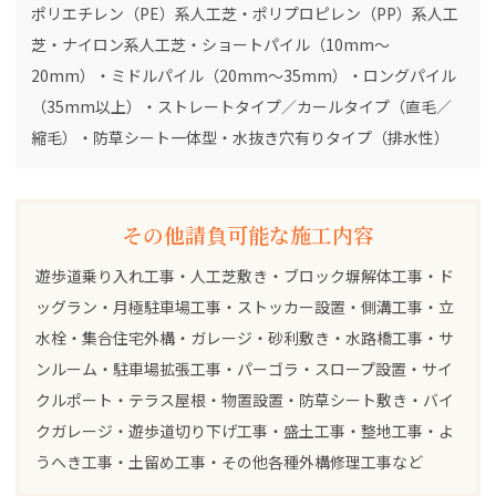
ポリエチレン（PE）系人工芝・ポリプロピレン（PP）系人工
芝・ナイロン系人工芝・ショートパイル（10mm～
20mm）・ミドルパイル（20mm～35mm）・ロングパイル
（35mm以上）・ストレートタイプ／カールタイプ（直毛／
縮毛）・防草シート一体型・水抜き穴有りタイプ（排水性）
その他請負可能な施工内容
遊歩道乗り入れ工事・人工芝敷き・ブロック塀解体工事・ド
ッグラン・月極駐車場工事・ストッカー設置・側溝工事・立
水栓・集合住宅外構・ガレージ・砂利敷き・水路橋工事・サ
ンルーム・駐車場拡張工事・パーゴラ・スロープ設置・サイ
クルポート・テラス屋根・物置設置・防草シート敷き・バイ
クガレージ・遊歩道切り下げ工事・盛土工事・整地工事・よ
うへき工事・土留め工事・その他各種外構修理工事など