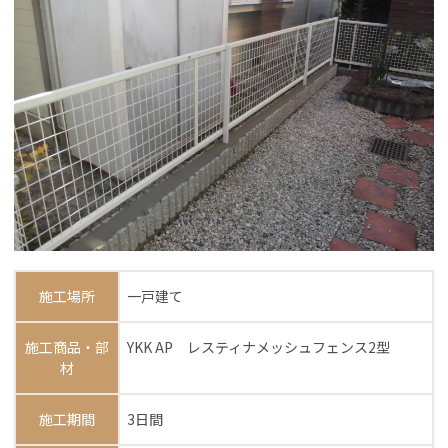
施工場所
一戸建て
施工商品・部
YKK AP レスティナメッシュフェンス2型
材
施工期間
3日間