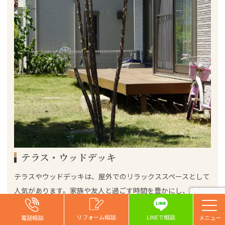
テラス・ウッドデッキ
テラスやウッドデッキは、屋外でのリラックススペースとして
人気があります。家族や友人と過ごす時間を豊かにし、室内と
外空間のつながりを強化します。材質やデザインによって費用
お問い合わせ
お問い合わせ
お問い合わせ
リフォーム相談
リフォーム相談
リフォーム相談
リフォーム相談
LINEで相談
は異なり、天然木を使用すると風合いが美しく、人工素材はメ
電話相談
電話相談
電話相談
電話相談