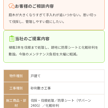
お客様のご相談内容
庭木が大きくなりすぎて手入れが追いつかない。思い切っ
て伐採し、管理しやすい庭にしたい。
当社のご提案内容
植栽3本を伐根まで処理し、跡地に防草シートと化粧砂利を
敷設。今後のメンテナンス負担を大幅に軽減。
物件種別
戸建て
工事種別
砂利敷き工事
施工商品・部
伐採・伐根処理／防草シート（ザバーン
材
240G）／化粧砂利