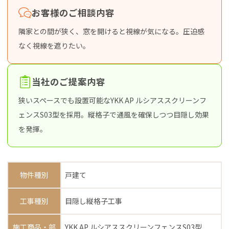
お客様のご相談内容
隣家との間が狭く、窓を開けると視線が気になる。圧迫感
なく視線を遮りたい。
当社のご提案内容
狭いスペースでも設置可能なYKK AP ルシアススクリーンフ
ェンスS03型を採用。縦格子で通風を確保しつつ目隠し効果
を発揮。
物件種別
戸建て
工事種別
目隠し縦格子工事
施工商品・部
YKK AP ルシアススクリーンフェンスS03型