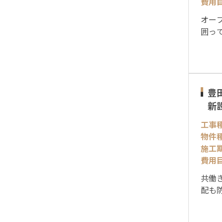
費用
オー
囲っ
豊
新
工事
物件
施工
費用
共働
配も