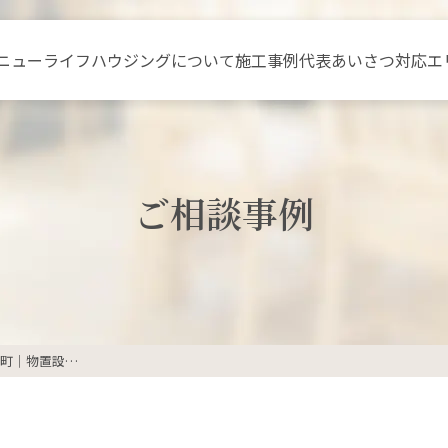
ニュー
ライフハウジングについて
施工事例
代表あいさつ
対応エ
ご相談事例
稲沢市祖父江町｜物置設置と周辺整備工事