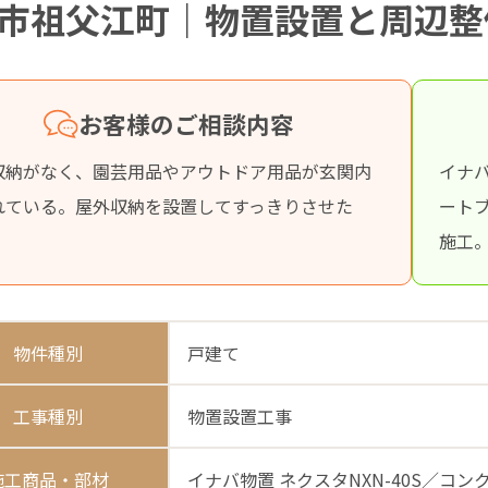
市祖父江町｜物置設置と周辺整
お客様のご相談内容
収納がなく、園芸用品やアウトドア用品が玄関内
イナバ
れている。屋外収納を設置してすっきりさせた
ート
施工
物件種別
戸建て
工事種別
物置設置工事
施工商品・部材
イナバ物置 ネクスタNXN-40S／コ