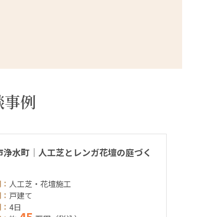
談事例
市浄水町｜人工芝とレンガ花壇の庭づく
別：
人工芝・花壇施工
別：
戸建て
間：
4日
45