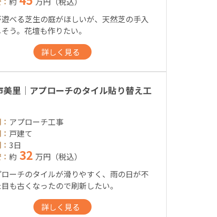
安：
約
万円（税込）
が遊べる芝生の庭がほしいが、天然芝の手入
しそう。花壇も作りたい。
詳しく見る
市美里｜アプローチのタイル貼り替え工
別：
アプローチ工事
別：
戸建て
間：
3日
32
安：
約
万円（税込）
プローチのタイルが滑りやすく、雨の日が不
た目も古くなったので刷新したい。
詳しく見る