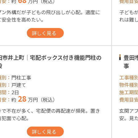
目安：
約
万円（税込）
費用目
プン外構だが子どもの飛び出しが心配。適度に
子ども
て安全性を高めたい。
れは難
詳しく見る
田市井上町｜宅配ボックス付き機能門柱の
豊田
設
事
種別：
門柱工事
工事種
種別：
戸建て
物件種
期間：
2日
施工期
28
目安：
約
万円（税込）
費用目
きで不在が多く、宅配便の再配達が頻発。置き
玄関ア
防犯面で心配。
安。見
詳しく見る