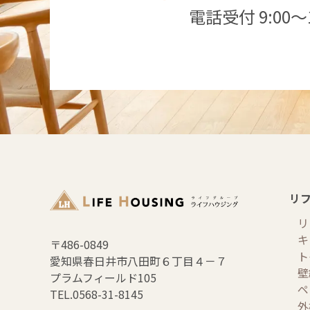
電話受付 9:00～1
リ
リ
キ
〒486-0849
ト
愛知県春日井市八田町６丁目４－７
壁
プラムフィールド105
ペ
TEL.0568-31-8145
外