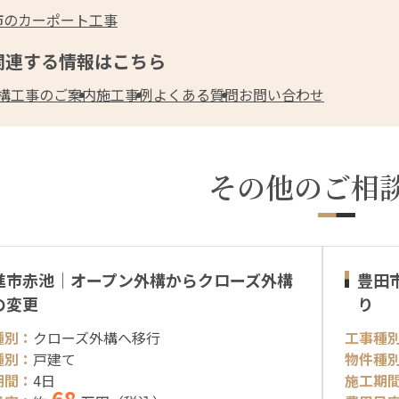
市のカーポート工事
関連する情報はこちら
構工事のご案内
施工事例
よくある質問
お問い合わせ
その他のご相
進市赤池｜オープン外構からクローズ外構
豊田
の変更
り
種別：
クローズ外構へ移行
工事種
種別：
戸建て
物件種
期間：
4日
施工期
68