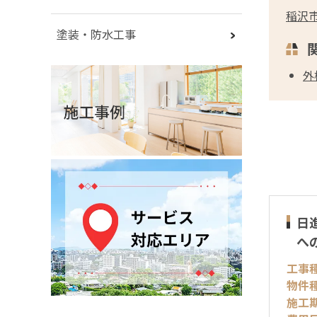
稲沢
塗装・防水工事
外
日
へ
工事
物件
施工