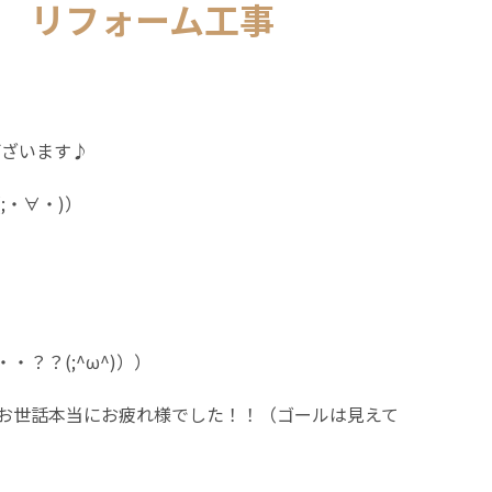
 リフォーム工事
ございます♪
・∀・)）
？？(;^ω^)））
お世話本当にお疲れ様でした！！（ゴールは見えて