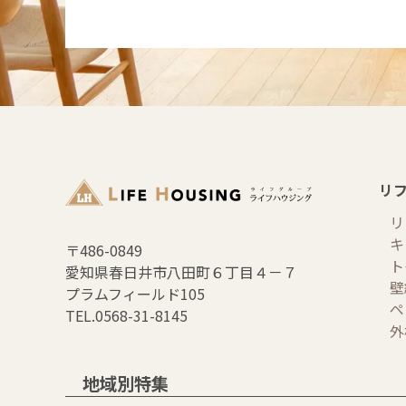
リ
リ
キ
〒486-0849
ト
愛知県春日井市八田町６丁目４－７
壁
プラムフィールド105
ペ
TEL.0568-31-8145
外
地域別特集