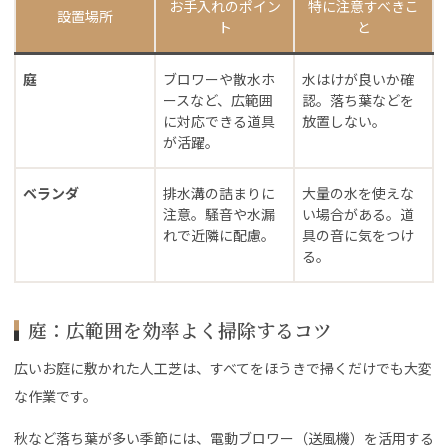
お手入れのポイン
特に注意すべきこ
設置場所
ト
と
庭
ブロワーや散水ホ
水はけが良いか確
ースなど、広範囲
認。落ち葉などを
に対応できる道具
放置しない。
が活躍。
ベランダ
排水溝の詰まりに
大量の水を使えな
注意。騒音や水漏
い場合がある。道
れで近隣に配慮。
具の音に気をつけ
る。
庭：広範囲を効率よく掃除するコツ
広いお庭に敷かれた人工芝は、すべてをほうきで掃くだけでも大変
な作業です。
秋など落ち葉が多い季節には、電動ブロワー（送風機）を活用する