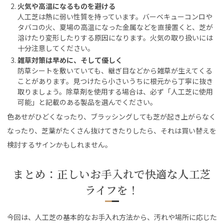
火気や高温になるものを避ける
人工芝は熱に弱い性質を持っています。バーベキューコンロや
タバコの火、夏場の高温になった金属などを直接置くと、芝が
溶けたり変形したりする原因になります。火気の取り扱いには
十分注意してください。
雑草対策は早めに、そして優しく
防草シートを敷いていても、継ぎ目などから雑草が生えてくる
ことがあります。見つけたら小さいうちに根元から丁寧に抜き
取りましょう。除草剤を使用する場合は、必ず「人工芝に使用
可能」と記載のある製品を選んでください。
色あせがひどくなったり、ブラッシングしても芝が起き上がらなく
なったり、芝葉がたくさん抜けてきたりしたら、それは買い替えを
検討するサインかもしれません。
まとめ：正しいお手入れで快適な人工芝
ライフを！
今回は、人工芝の基本的なお手入れ方法から、汚れや場所に応じた