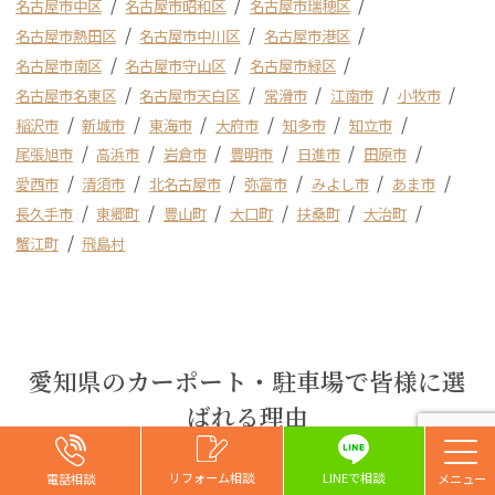
名古屋市中区
名古屋市昭和区
名古屋市瑞穂区
名古屋市熱田区
名古屋市中川区
名古屋市港区
名古屋市南区
名古屋市守山区
名古屋市緑区
名古屋市名東区
名古屋市天白区
常滑市
江南市
小牧市
稲沢市
新城市
東海市
大府市
知多市
知立市
尾張旭市
高浜市
岩倉市
豊明市
日進市
田原市
愛西市
清須市
北名古屋市
弥富市
みよし市
あま市
長久手市
東郷町
豊山町
大口町
扶桑町
大治町
蟹江町
飛島村
愛知県のカーポート・駐車場で皆様に選
ばれる理由
お問い合わせ
お問い合わせ
お問い合わせ
リフォーム相談
リフォーム相談
リフォーム相談
リフォーム相談
LINEで相談
電話相談
電話相談
電話相談
電話相談