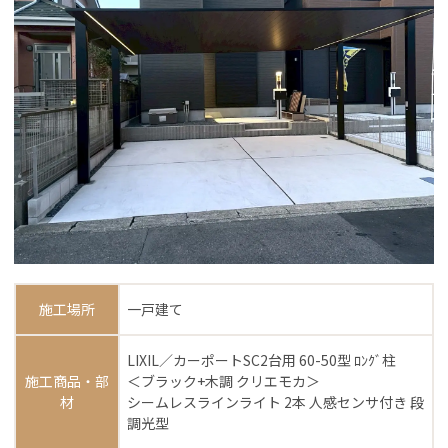
施工場所
一戸建て
LIXIL／カーポートSC2台用 60-50型 ﾛﾝｸﾞ柱
施工商品・部
＜ブラック+木調 クリエモカ＞
材
シームレスラインライト 2本 人感センサ付き 段
調光型