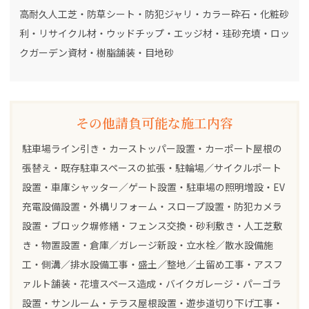
高耐久人工芝・防草シート・防犯ジャリ・カラー砕石・化粧砂
利・リサイクル材・ウッドチップ・エッジ材・珪砂充填・ロッ
クガーデン資材・樹脂舗装・目地砂
その他請負可能な施工内容
駐車場ライン引き・カーストッパー設置・カーポート屋根の
張替え・既存駐車スペースの拡張・駐輪場／サイクルポート
設置・車庫シャッター／ゲート設置・駐車場の照明増設・EV
充電設備設置・外構リフォーム・スロープ設置・防犯カメラ
設置・ブロック塀修繕・フェンス交換・砂利敷き・人工芝敷
き・物置設置・倉庫／ガレージ新設・立水栓／散水設備施
工・側溝／排水設備工事・盛土／整地／土留め工事・アスフ
ァルト舗装・花壇スペース造成・バイクガレージ・パーゴラ
設置・サンルーム・テラス屋根設置・遊歩道切り下げ工事・